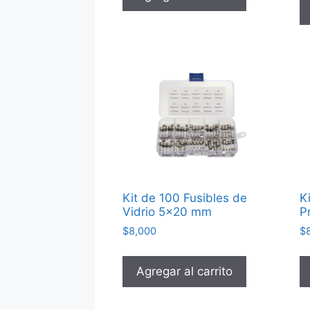
Kit de 100 Fusibles de
K
Vidrio 5×20 mm
P
$
8,000
$
Agregar al carrito