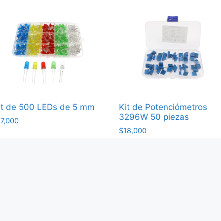
it de 500 LEDs de 5 mm
Kit de Potenciómetros
3296W 50 piezas
17,000
$
18,000
Agregar al carrito
Agregar al carrito
1
2
→