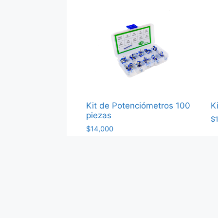
Kit de Potenciómetros 100
K
piezas
$
$
14,000
Agregar al carrito