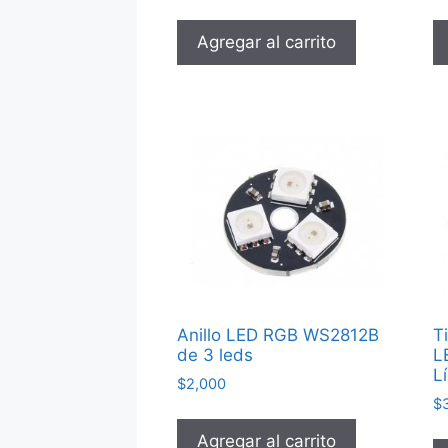
Agregar al carrito
Anillo LED RGB WS2812B
T
de 3 leds
L
L
$
2,000
$
Agregar al carrito