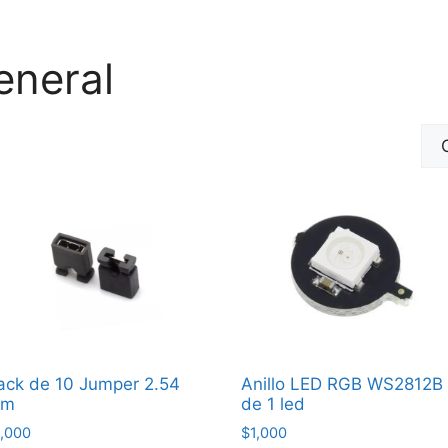
eneral
Ordenado
por
precio:
bajo
a
alto
ack de 10 Jumper 2.54
Anillo LED RGB WS2812B
m
de 1 led
1,000
$
1,000