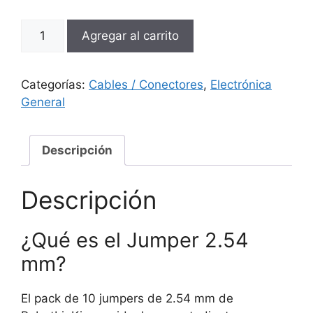
Pack
Agregar al carrito
de
10
Jumper
Categorías:
Cables / Conectores
,
Electrónica
2.54
General
mm
cantidad
Descripción
Descripción
¿Qué es el Jumper 2.54
mm?
El pack de 10 jumpers de 2.54 mm de