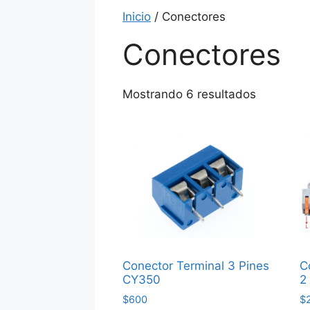
Inicio
/ Conectores
Conectores
Ordenad
Mostrando 6 resultados
por
precio:
bajo
a
alto
Conector Terminal 3 Pines
C
CY350
2
$
600
$