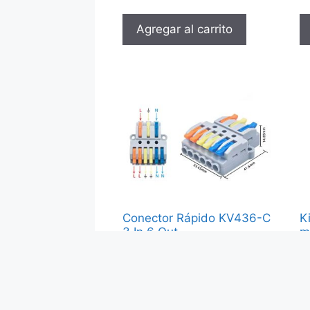
Agregar al carrito
Conector Rápido KV436-C
K
3 In 6 Out
m
$
3,000
$
Agregar al carrito