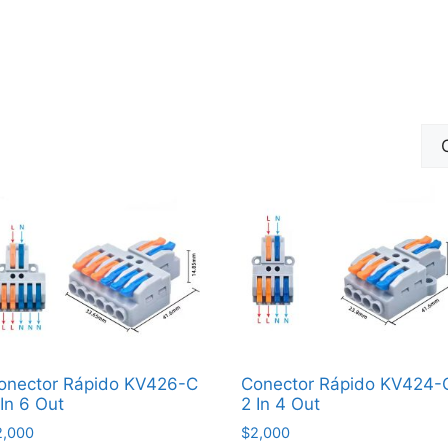
o
onector Rápido KV426-C
Conector Rápido KV424-
 In 6 Out
2 In 4 Out
2,000
$
2,000