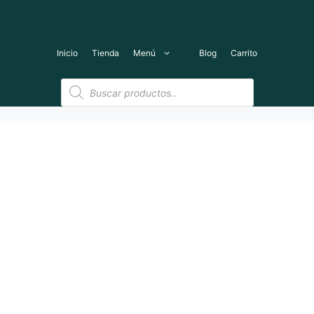
Saltar
al
contenido
Inicio
Tienda
Menú
Blog
Carrito
Búsqueda
de
productos