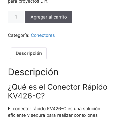
para proyectos DIY.
Conector
Agregar al carrito
Rápido
KV426-
C
Categoría:
Conectores
2
In
6
Descripción
Out
cantidad
Descripción
¿Qué es el Conector Rápido
KV426-C?
El conector rápido KV426-C es una solución
eficiente y segura para realizar conexiones