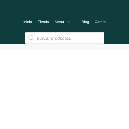
Saltar
al
contenido
Inicio
Tienda
Menú
Blog
Carrito
Búsqueda
de
productos