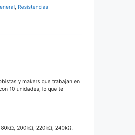
eneral
,
Resistencias
obbistas y makers que trabajan en
 con 10 unidades, lo que te
, 180kΩ, 200kΩ, 220kΩ, 240kΩ,