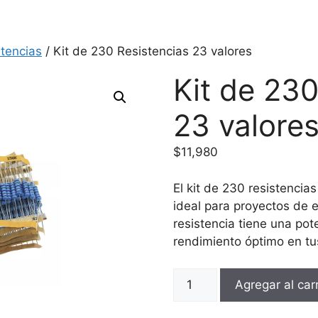
stencias
/ Kit de 230 Resistencias 23 valores
Kit de 230
23 valore
$
11,980
El kit de 230 resistencias
ideal para proyectos de 
resistencia tiene una po
rendimiento óptimo en tus
Kit
Agregar al carr
de
230