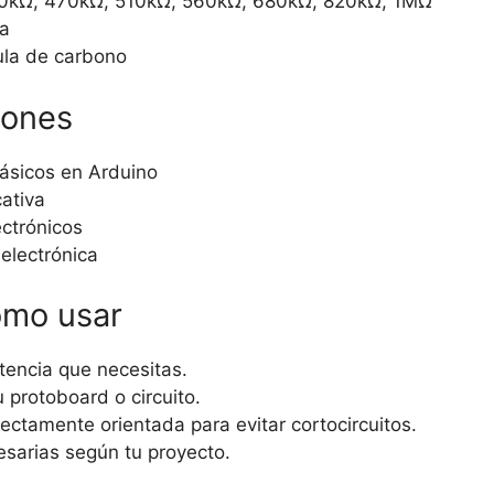
0kΩ, 470kΩ, 510kΩ, 560kΩ, 680kΩ, 820kΩ, 1MΩ
ia
cula de carbono
iones
básicos en Arduino
ativa
ectrónicos
electrónica
ómo usar
stencia que necesitas.
u protoboard o circuito.
ectamente orientada para evitar cortocircuitos.
esarias según tu proyecto.