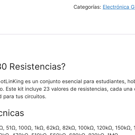
Resistencias
Categorías:
Electrónica G
23
valores
cantidad
30 Resistencias?
botLinKing es un conjunto esencial para estudiantes, h
o. Este kit incluye 23 valores de resistencias, cada una
 para tus circuitos.
cnicas
22Ω, 51Ω, 100Ω, 1kΩ, 62kΩ, 82kΩ, 100kΩ, 120kΩ, 150kΩ