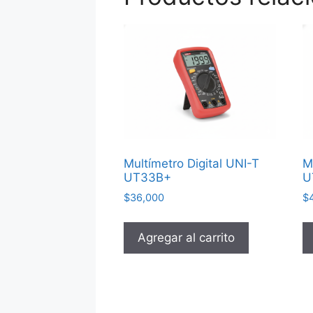
Multímetro Digital UNI-T
M
UT33B+
U
$
36,000
$
Agregar al carrito