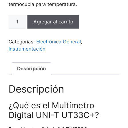
termocupla para temperatura.
Multímetro
Agregar al carrito
Digital
UNI-
T
Categorías:
Electrónica General
,
UT33C+
Instrumentación
cantidad
Descripción
Descripción
¿Qué es el Multímetro
Digital UNI-T UT33C+?