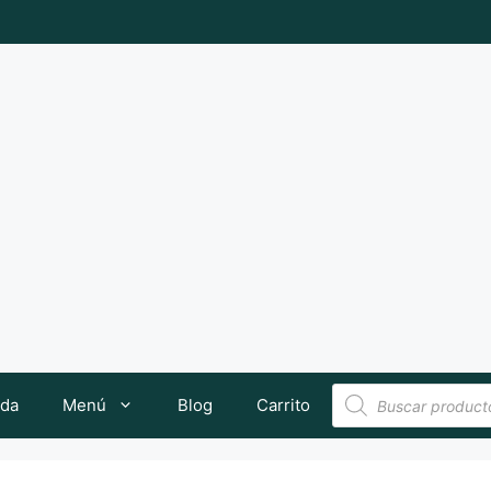
Búsqueda
nda
Menú
Blog
Carrito
de
productos