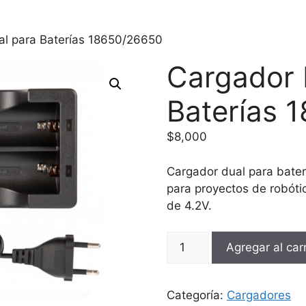
al para Baterías 18650/26650
Cargador 
Baterías 
$
8,000
Cargador dual para bater
para proyectos de robóti
de 4.2V.
Cargador
Agregar al carr
Dual
para
Baterías
Categoría:
Cargadores