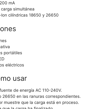
 1200 mA
 carga simultánea
-Ion cilíndricas 18650 y 26650
iones
ones
ativa
s portátiles
LED
s eléctricos
ómo usar
 fuente de energía AC 110-240V.
 o 26650 en las ranuras correspondientes.
or muestre que la carga está en proceso.
 que la carga ha finalizado.