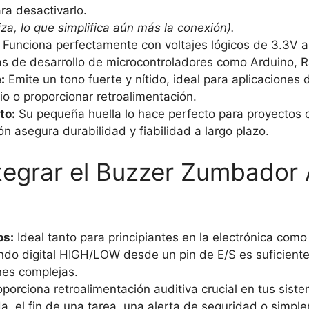
a desactivarlo.
liza, lo que simplifica aún más la conexión).
Funciona perfectamente con voltajes lógicos de 3.3V a
s de desarrollo de microcontroladores como Arduino, Ra
:
Emite un tono fuerte y nítido, ideal para aplicaciones 
rio o proporcionar retroalimentación.
to:
Su pequeña huella lo hace perfecto para proyectos c
n asegura durabilidad y fiabilidad a largo plazo.
tegrar el Buzzer Zumbador 
os:
Ideal tanto para principiantes en la electrónica com
ndo digital HIGH/LOW desde un pin de E/S es suficiente
nes complejas.
porciona retroalimentación auditiva crucial en tus siste
, el fin de una tarea, una alerta de seguridad o simple