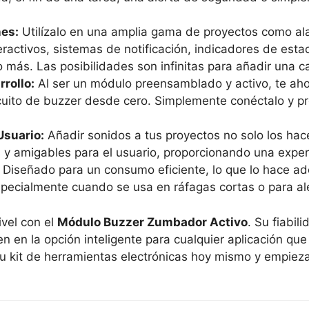
nes:
Utilízalo en una amplia gama de proyectos como al
eractivos, sistemas de notificación, indicadores de est
más. Las posibilidades son infinitas para añadir una ca
rollo:
Al ser un módulo preensamblado y activo, te ahor
cuito de buzzer desde cero. Simplemente conéctalo y pr
Usuario:
Añadir sonidos a tus proyectos no solo los ha
os y amigables para el usuario, proporcionando una expe
Diseñado para un consumo eficiente, lo que lo hace a
specialmente cuando se usa en ráfagas cortas o para al
ivel con el
Módulo Buzzer Zumbador Activo
. Su fiabil
en en la opción inteligente para cualquier aplicación qu
tu kit de herramientas electrónicas hoy mismo y empieza