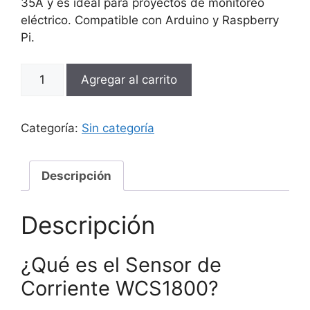
35A y es ideal para proyectos de monitoreo
eléctrico. Compatible con Arduino y Raspberry
Pi.
Sensor
Agregar al carrito
de
Corriente
WCS1800
Categoría:
Sin categoría
35A
cantidad
Descripción
Descripción
¿Qué es el Sensor de
Corriente WCS1800?