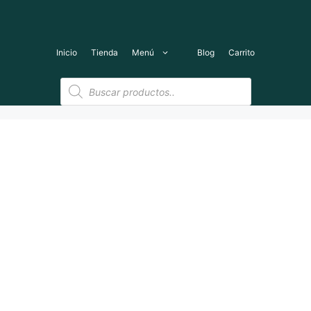
Saltar
al
contenido
Inicio
Tienda
Menú
Blog
Carrito
Búsqueda
de
productos