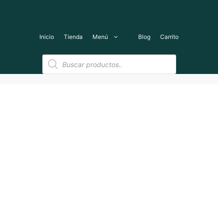
Saltar
al
contenido
Inicio
Tienda
Menú
Blog
Carrito
Búsqueda
de
productos