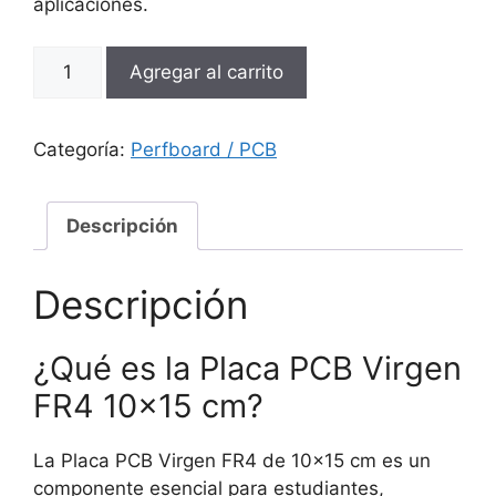
aplicaciones.
Placa
Agregar al carrito
PCB
Virgen
FR4
Categoría:
Perfboard / PCB
10×15
cm
cantidad
Descripción
Descripción
¿Qué es la Placa PCB Virgen
FR4 10×15 cm?
La Placa PCB Virgen FR4 de 10×15 cm es un
componente esencial para estudiantes,