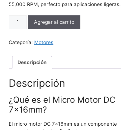
55,000 RPM, perfecto para aplicaciones ligeras.
Par
Agregar al carrito
Micro
Motor
DC
Categoría:
Motores
con
Hélices
–
Descripción
7x16mm
cantidad
Descripción
¿Qué es el Micro Motor DC
7x16mm?
El micro motor DC 7x16mm es un componente