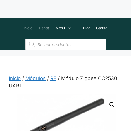
Inicio
Tienda
Menú
Blog
Carrito
Búsqueda
de
productos
Inicio
/
Módulos
/
RF
/ Módulo Zigbee CC2530
UART