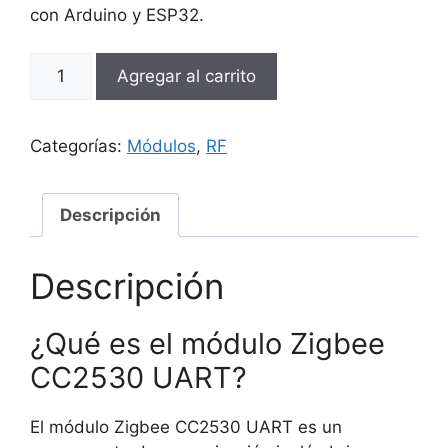
con Arduino y ESP32.
Módulo
Agregar al carrito
Zigbee
CC2530
UART
Categorías:
Módulos
,
RF
cantidad
Descripción
Descripción
¿Qué es el módulo Zigbee
CC2530 UART?
El módulo Zigbee CC2530 UART es un