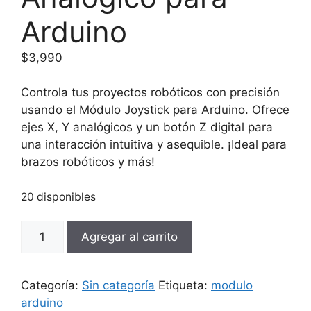
Arduino
$
3,990
Controla tus proyectos robóticos con precisión
usando el Módulo Joystick para Arduino. Ofrece
ejes X, Y analógicos y un botón Z digital para
una interacción intuitiva y asequible. ¡Ideal para
brazos robóticos y más!
20 disponibles
Módulo
Agregar al carrito
Joystick
Analógico
para
Categoría:
Sin categoría
Etiqueta:
modulo
Arduino
arduino