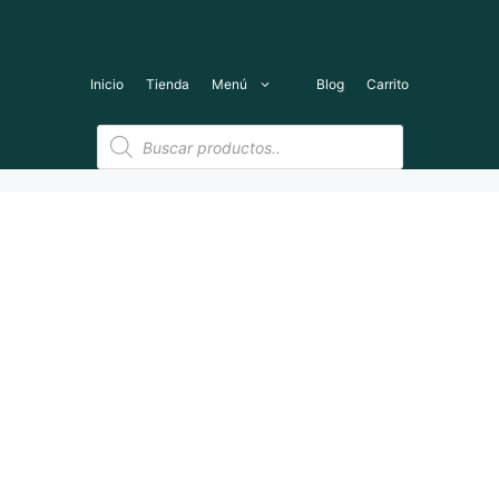
Saltar
al
contenido
Inicio
Tienda
Menú
Blog
Carrito
Búsqueda
de
productos