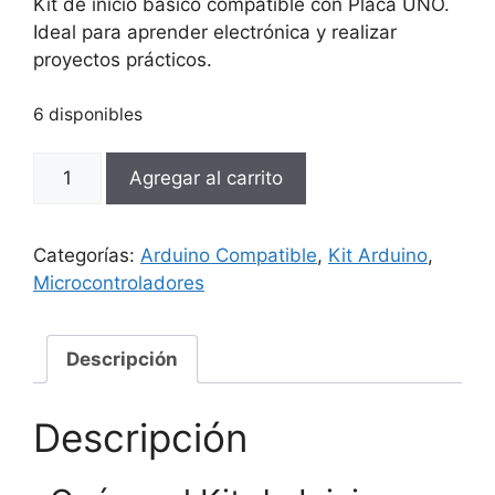
Kit de inicio básico compatible con Placa UNO.
Ideal para aprender electrónica y realizar
proyectos prácticos.
6 disponibles
Kit
Agregar al carrito
de
Inicio
Básico
Categorías:
Arduino Compatible
,
Kit Arduino
,
Placa
Microcontroladores
Uno
Compatible
cantidad
Descripción
Descripción