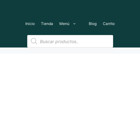
Saltar
al
contenido
Inicio
Tienda
Menú
Blog
Carrito
Búsqueda
de
productos