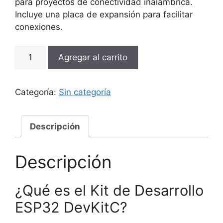
para proyectos de conectividad inalámbrica.
Incluye una placa de expansión para facilitar
conexiones.
Kit
Agregar al carrito
de
Desarrollo
ESP32
Categoría:
Sin categoría
con
Placa
de
Descripción
Expansión
cantidad
Descripción
¿Qué es el Kit de Desarrollo
ESP32 DevKitC?