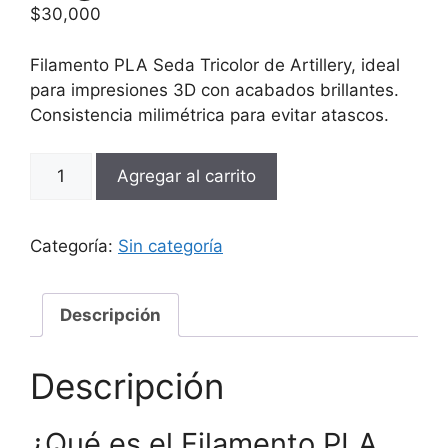
$
30,000
Filamento PLA Seda Tricolor de Artillery, ideal
para impresiones 3D con acabados brillantes.
Consistencia milimétrica para evitar atascos.
Filamento
Agregar al carrito
PLA
Seda
Tricolor
Categoría:
Sin categoría
Rojo
Verde
y
Descripción
Azul
Artillery
Descripción
1.75mm
1kg
¿Qué es el Filamento PLA
cantidad