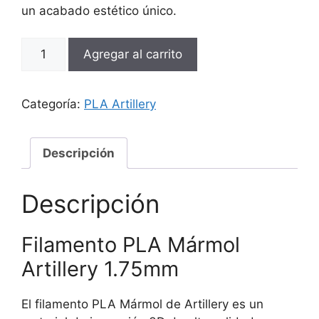
un acabado estético único.
Filamento
Agregar al carrito
PLA
Mármol
Artillery
Categoría:
PLA Artillery
1.75mm
1kg
cantidad
Descripción
Descripción
Filamento PLA Mármol
Artillery 1.75mm
El filamento PLA Mármol de Artillery es un