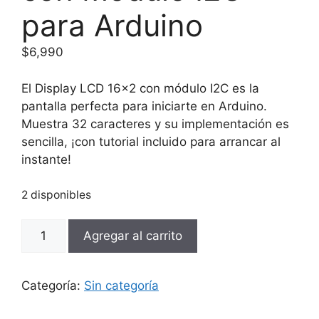
para Arduino
$
6,990
El Display LCD 16×2 con módulo I2C es la
pantalla perfecta para iniciarte en Arduino.
Muestra 32 caracteres y su implementación es
sencilla, ¡con tutorial incluido para arrancar al
instante!
2 disponibles
Display
Agregar al carrito
LCD
16x2
con
Categoría:
Sin categoría
Módulo
I2C