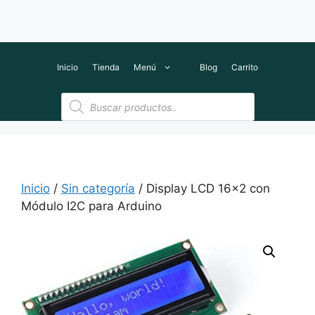
Inicio
Tienda
Menú
Blog
Carrito
Búsqueda
de
productos
Inicio
/
Sin categoría
/ Display LCD 16×2 con
Módulo I2C para Arduino