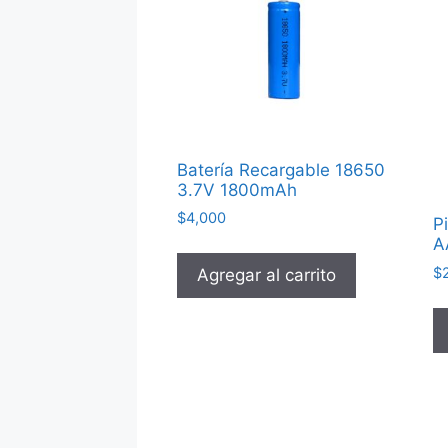
Batería Recargable 18650
3.7V 1800mAh
$
4,000
P
A
$
Agregar al carrito