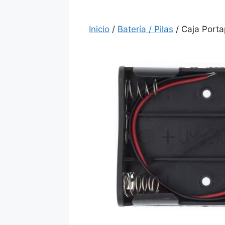
Inicio
/
Batería / Pilas
/ Caja Porta