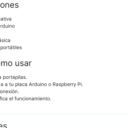
iones
ativa
rduino
ásica
portátiles
ómo usar
a portapilas.
a a tu placa Arduino o Raspberry Pi.
conexión.
fica el funcionamiento.
es