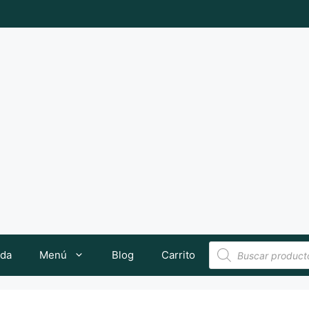
Búsqueda
nda
Menú
Blog
Carrito
de
productos