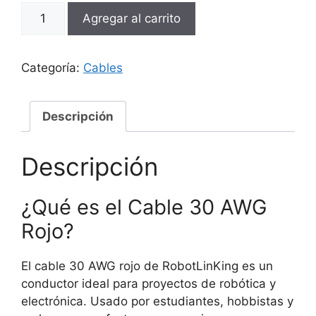
Cable
Agregar al carrito
30
AWG
Color
Categoría:
Cables
Rojo
190mts
cantidad
Descripción
Descripción
¿Qué es el Cable 30 AWG
Rojo?
El cable 30 AWG rojo de RobotLinKing es un
conductor ideal para proyectos de robótica y
electrónica. Usado por estudiantes, hobbistas y