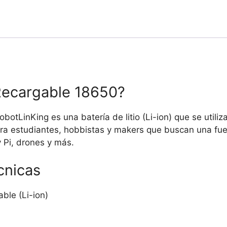
2600mAh
cantidad
 Recargable 18650?
botLinKing es una batería de litio (Li-ion) que se uti
para estudiantes, hobbistas y makers que buscan una fu
 Pi, drones y más.
cnicas
able (Li-ion)