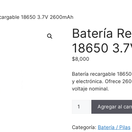
ecargable 18650 3.7V 2600mAh
Batería R
18650 3.
$
8,000
Batería recargable 18650
y electrónica. Ofrece 2
voltaje nominal.
Batería
Agregar al carr
Recargable
18650
3.7V
Categoría:
Batería / Pilas