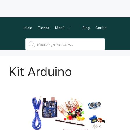
Inicio
Tienda
Menú
Blog
Carrito
Búsqueda
de
productos
Kit Arduino